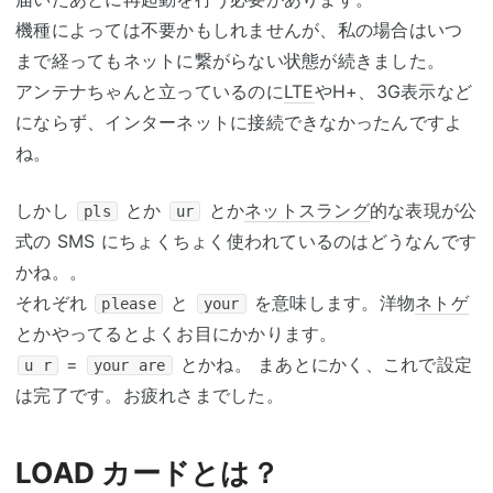
機種によっては不要かもしれませんが、私の場合はいつ
まで経ってもネットに繋がらない状態が続きました。
アンテナちゃんと立っているのに
LTE
やH+、3G表示など
にならず、インターネットに接続できなかったんですよ
ね。
しかし
とか
とか
ネットスラング
的な表現が公
pls
ur
式の SMS にちょくちょく使われているのはどうなんです
かね。。
それぞれ
と
を意味します。洋物
ネトゲ
please
your
とかやってるとよくお目にかかります。
=
とかね。 まあとにかく、これで設定
u r
your are
は完了です。お疲れさまでした。
LOAD カードとは？