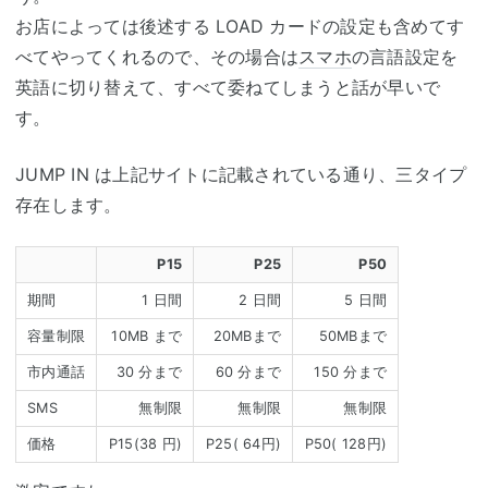
お店によっては後述する LOAD カードの設定も含めてす
べてやってくれるので、その場合は
スマホ
の言語設定を
英語に切り替えて、すべて委ねてしまうと話が早いで
す。
JUMP IN は上記サイトに記載されている通り、三タイプ
存在します。
P15
P25
P50
期間
1 日間
2 日間
5 日間
容量制限
10MB まで
20MBまで
50MBまで
市内通話
30 分まで
60 分まで
150 分まで
SMS
無制限
無制限
無制限
価格
P15(38 円)
P25( 64円)
P50( 128円)